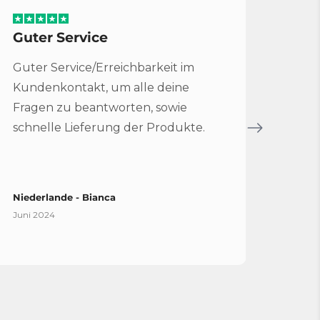
Guter Service
Serv
Guter Service/Erreichbarkeit im
Sehr 
Kundenkontakt, um alle deine
für 
Fragen zu beantworten, sowie
Bruc
schnelle Lieferung der Produkte.
Servi
Niederlande - Bianca
Spani
Juni 2024
April 