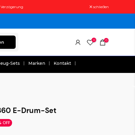
t Verzögerung
schließen
0
0
en
zeug-Sets
Marken
Kontakt
60 E-Drum-Set
 OFF