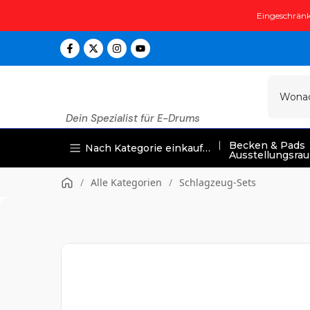
Zum
Eingeschränk
Inhalt
springen
Dein Spezialist für E-Drums
Becken & Pads
Nach Kategorie einkaufen
Ausstellungsra
/
Alle Kategorien
/
Schlagzeug-Sets