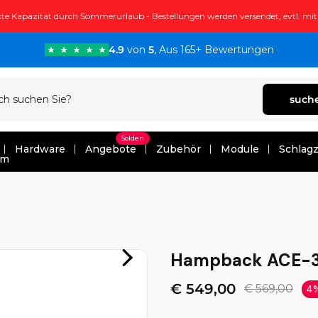
te Kapazität durch Sommerurlaub - Bestellungen werden versendet, evtl. mi
4.9
von
5
, Aus 165+ Bewertungen
such
Solden
Hardware
Angebote
Zubehör
Module
Schlag
um
Hampback ACE-3
€ 549,00
€ 569,00
4%