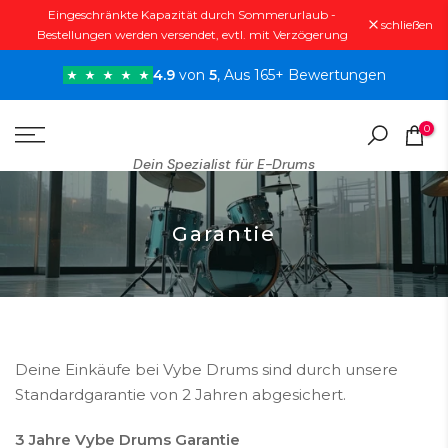
Eingeschränkte Kapazität durch Sommerurlaub -
Zum
schließen
Bestellungen werden versendet, evtl. mit Verzögerung
Inhalt
springen
4.9
von
5
, Aus 165+ Bewertungen
0
Dein Spezialist für E-Drums
Garantie
Deine Einkäufe bei Vybe Drums sind durch unsere
Standardgarantie von 2 Jahren abgesichert.
3 Jahre Vybe Drums Garantie