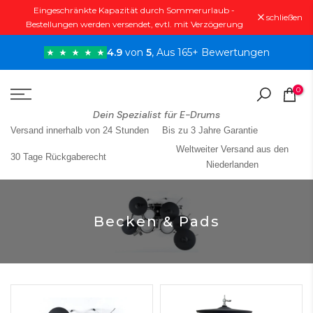
Eingeschränkte Kapazität durch Sommerurlaub -
Zum
schließen
Bestellungen werden versendet, evtl. mit Verzögerung
Inhalt
springen
4.9
von
5
, Aus 165+ Bewertungen
0
Dein Spezialist für E-Drums
Versand innerhalb von 24 Stunden
Bis zu 3 Jahre Garantie
Weltweiter Versand aus den
30 Tage Rückgaberecht
Niederlanden
Becken & Pads