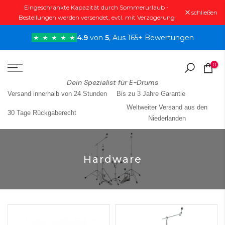
Eingeschränkte Kapazität durch Sommerurlaub -
Zum
schließen
Bestellungen werden versendet, evtl. mit Verzögerung
Inhalt
springen
4.9
von
5
, Aus 165+ Bewertungen
0
Dein Spezialist für E-Drums
Versand innerhalb von 24 Stunden
Bis zu 3 Jahre Garantie
Weltweiter Versand aus den
30 Tage Rückgaberecht
Niederlanden
Hardware