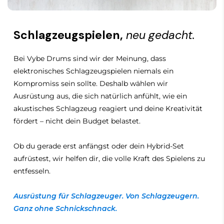
Soundmodul — EFD-5
Trigger-Schnittstelle: 3-Zonen (Snare,
Schlagzeugspielen,
neu gedacht.
Crash 1/2, Ride), 2-Zonen (Tom 1–4, Hi-hat,
Crash 3), 1-Zone (Kick)
Bei Vybe Drums sind wir der Meinung, dass
Voreingestellte Drumkits: 17
elektronisches Schlagzeugspielen niemals ein
(bearbeitbar)
Kompromiss sein sollte. Deshalb wählen wir
Benutzer-Drumkits: 83
Ausrüstung aus, die sich natürlich anfühlt, wie ein
akustisches Schlagzeug reagiert und deine Kreativität
Benutzer-Instrumentenbibliothek: 128
fördert – nicht dein Budget belastet.
anpassbare Slots
Parameter bearbeiten: Lautstärke,
Ob du gerade erst anfängst oder dein Hybrid-Set
Panorama, Stimmung, Dämpfung, 2-
aufrüstest, wir helfen dir, die volle Kraft des Spielens zu
Band-EQ pro Pad, 8 Umgebungs-
entfesseln.
Effektarten, Pad-Layering
Abmessungen: 106 (B) x 172 (T) x 47 (H)
Ausrüstung für Schlagzeuger. Von Schlagzeugern.
mm, ohne Vorsprünge
Ganz ohne Schnickschnack.
Modulgewicht: 700 g