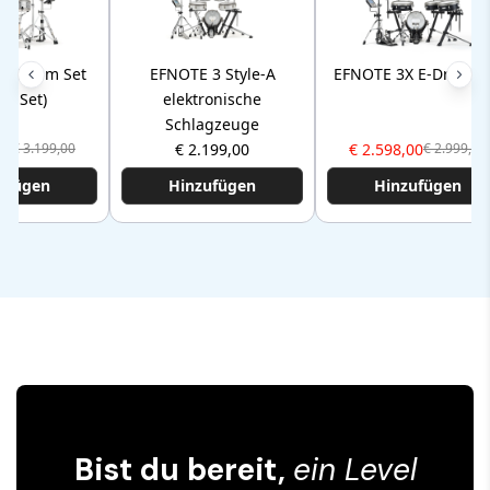
 E-Drum Set
EFNOTE 3 Style-A
EFNOTE 3X E-Drum-S
o-Set)
elektronische
Schlagzeuge
00
€ 2.199,00
€ 2.598,00
€ 3.199,00
€ 2.999,00
ufügen
Hinzufügen
Hinzufügen
Bist du bereit,
ein Level