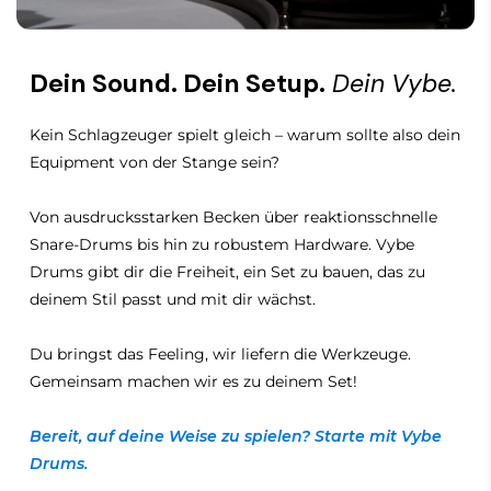
Stromversorgung
DC 12V, 500 mA Nennstrom / 800 mA
max (externer Adapter)
Dein Sound. Dein Setup.
Dein Vybe.
Kein Schlagzeuger spielt gleich – warum sollte also dein
Equipment von der Stange sein?
Von ausdrucksstarken Becken über reaktionsschnelle
Snare-Drums bis hin zu robustem Hardware. Vybe
Drums gibt dir die Freiheit, ein Set zu bauen, das zu
deinem Stil passt und mit dir wächst.
Du bringst das Feeling, wir liefern die Werkzeuge.
Gemeinsam machen wir es zu deinem Set!
Bereit, auf deine Weise zu spielen? Starte mit Vybe
Drums.