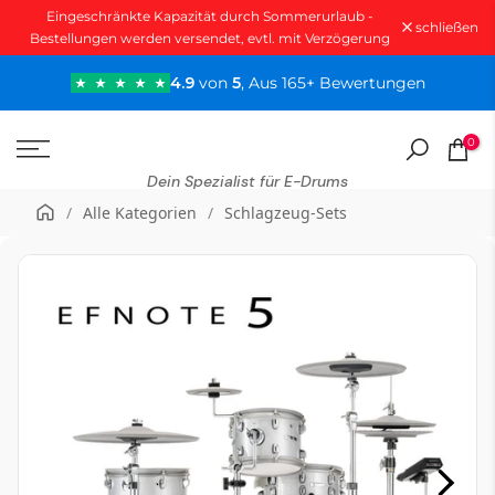
Eingeschränkte Kapazität durch Sommerurlaub -
Zum
schließen
Bestellungen werden versendet, evtl. mit Verzögerung
Inhalt
springen
4.9
von
5
, Aus 165+ Bewertungen
0
Dein Spezialist für E-Drums
/
Alle Kategorien
/
Schlagzeug-Sets