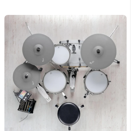
Hi-hat cymbal Pad (EFD-H14)
Kopf/Rand-Zonen, Multi-Sensor
Crash cymbal Pad (EFD-C16)
Floor Tom: EFD-T1212, 12 x 12",
Ride cymbal Pad (EFD-C18)
Birkenkessel, Kopf/Rand-Zonen, Multi-
Splash cymbal Pad (EFD-C08)
Sensor
Tom-Halterarm
Hi-hat: EFD-H14, 14" oben/unten,
Splash cymbal Befestigungsarm
Bogen/Kante/Tasse-Zonen, Multi-
Soundmodul-Arm mit Smartphone-
optische Erfassung, Tru-Motion-
Halterung
Technologie (Tassenzone nicht
Breakout-Kabel (EFD-MULTI-A5 und
unterstützt im EFNote 5 Modul)
EFD-MULTI-B5)
Crash: EFD-C16, 16", Bogen/Kante/Tasse-
Trigger-Kabel, 3,0 m (EFD-TRS-LL3)
Zonen, Multi-Sensor mit Dämpfung
Kabelbinder
Ride: EFD-C18, 18", Bogen/Kante/Tasse-
Schnellstartanleitung
Zonen, Multi-Sensor mit Dämpfung
Splash: EFD-C08, 8", Bogen/Kante-Zonen,
* Hi-hat-Ständer und Bassdrum-Pedal sind
separat erhältlich.
Multi-Sensor mit Dämpfung