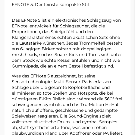
EFNOTE 5: Der feinste kompakte Stil
Das EFNote 5 ist ein elektronisches Schlagzeug von
EFNote, entwickelt für Schlagzeuger, die die
Proportionen, das Spielgefühl und den
Klangcharakter eines echten akustischen Sets ohne
die Lautstärke wünschen. Jedes Trommelfell besteht
aus 6-lagigen Birkenhölzern mit doppellagigen
mesh heads, sodass Snare, Kick und Toms sich unter
dem Stock wie echte Kessel anfühlen und nicht wie
Gummipads, die an einem Gestell befestigt sind.
Was das EFNote 5 auszeichnet, ist seine
Sensortechnologie. Multi-Sensor-Pads erfassen
Schläge über die gesamte Kopfoberfläche und
eliminieren so tote Stellen und Hotspots, die bei
günstigeren E-Kits üblich sind, während die 360° frei
schwingenden cymbals und das Tru-Motion Hi-Hat
natürlich auf offene, geschlossene und gedämpfte
Spielweisen reagieren. Die Sound-Engine spielt
vollstereo akustische Drum- und cymbal-Samples
ab, statt synthetisierte Töne, was einen rohen,
glaubwürdigen Klang über Kopfhörer oder PA liefert.