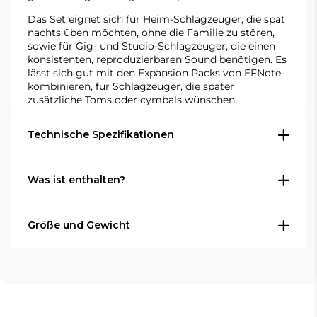
Das Set eignet sich für Heim-Schlagzeuger, die spät
nachts üben möchten, ohne die Familie zu stören,
sowie für Gig- und Studio-Schlagzeuger, die einen
konsistenten, reproduzierbaren Sound benötigen. Es
lässt sich gut mit den Expansion Packs von EFNote
kombinieren, für Schlagzeuger, die später
zusätzliche Toms oder cymbals wünschen.
Technische Spezifikationen
Drum- und Cymbal-Pads
Was ist enthalten?
Kick: EFD-K1612, 16 x 12", weißer Sparkle-
Lack, doppellagiges mesh head mit
Größe und Gewicht
EFNote 5 Soundmodul (EFD-5)
Beater-Patch, Multi-Sensor
Kick-Pad (EFD-K1612)
Snare: EFD-S1250, 12 x 5", Birkenkessel,
Platzbedarf:
ca. 140 (B) x 90 (T) cm, ohne
Snare-Pad (EFD-S1250)
Kopf/Rand/Seitenrand-Zonen, Multi-
Drumhocker
Tom-Pad (EFD-T1070)
Sensor
Floor-Tom-Pad (EFD-T1212)
Tom: EFD-T1070, 10 x 7", Birkenkessel,