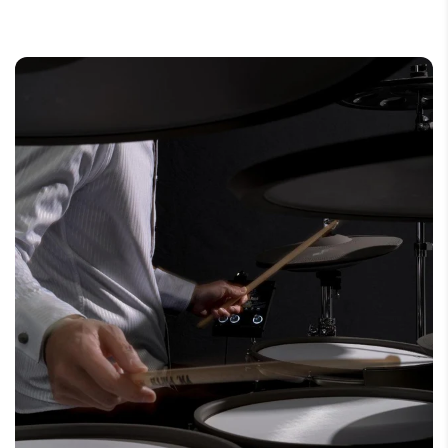
Anschlüsse
Line-Ausgang: 2x TS-Klinke (+4dBu,
unsymmetrisch)
Kopfhörerausgang: Stereo-Miniklinke,
320 mW + 320 mW @ 32Ω
Audioeingang: Stereo-Miniklinke
USB: Micro-B, 8-Kanal Audio-Ausgang / 2-
Kanal Audio-Eingang (48kHz),
Mac/Windows ASIO-kompatibel
MIDI: USB MIDI Ein-/Ausgang, 5-poliger
DIN MIDI-Ausgang
Bluetooth Audioeingang und Bluetooth
MIDI Ein-/Ausgang