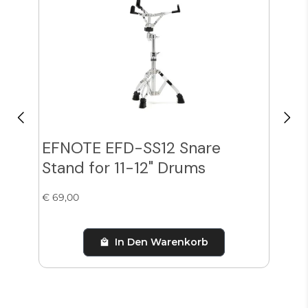
EFNOTE EFD-SS12 Snare
Zil
Stand for 11-12" Drums
Cy
€ 69,00
€ 38
In Den Warenkorb