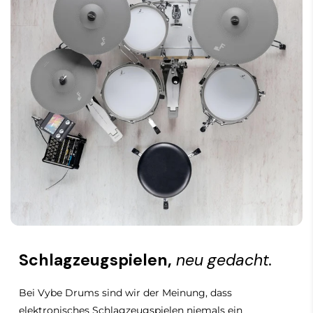
* Hi-Hat-Ständer und Bassdrum-Pedal
MIDI In/Out (USB und Bluetooth)
werden separat verkauft.
MIDI Out (5-Pol DIN)
Stereo-Kopfhörerausgang (3,5 mm)
Integrierter Bluetooth™ Empfänger
Schön weiße, glitzernde Toms und Snare
Schlagzeugspielen,
neu gedacht.
Bei Vybe Drums sind wir der Meinung, dass
elektronisches Schlagzeugspielen niemals ein