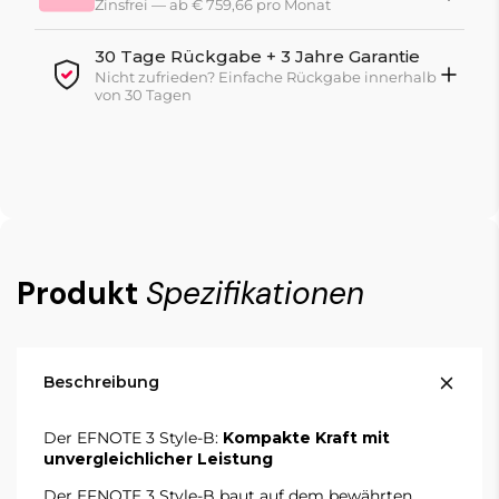
Zinsfrei — ab € 759,66 pro Monat
30 Tage Rückgabe + 3 Jahre Garantie
Nicht zufrieden? Einfache Rückgabe innerhalb
von 30 Tagen
Produkt
Spezifikationen
Beschreibung
Der EFNOTE 3 Style-B:
Kompakte Kraft mit
unvergleichlicher Leistung
Der
EFNOTE
3 Style-B baut auf dem bewährten