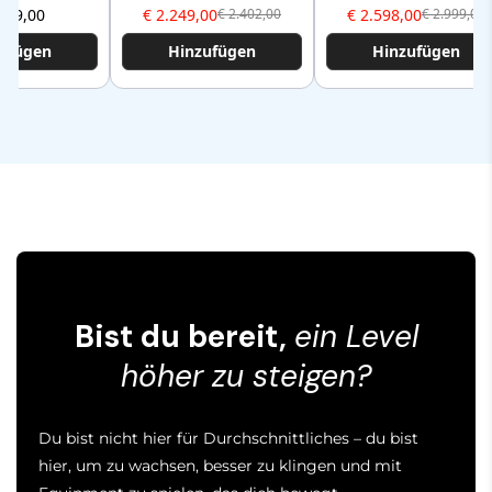
.199,00
€ 2.249,00
€ 2.598,00
€ 2.402,00
€ 2.999,00
ufügen
Hinzufügen
Hinzufügen
Bist du bereit,
ein Level
höher zu steigen?
Du bist nicht hier für Durchschnittliches – du bist
hier, um zu wachsen, besser zu klingen und mit