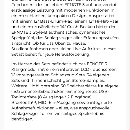
Fundament des beliebten
EFNOTE
3 auf und vereint
erstklassige Leistung mit modernen Funktionen in
einem schlanken, kompakten Design. Ausgestattet
mit einem 12" Bass-Drum-Pad, einem 12" Hi-Hat-Paar
und einem zusätzlichen 14" Crash-Becken bietet der
EFNOTE
3 Style-B authentisches, dynamisches
Spielgefühl, das Schlagzeuger aller Erfahrungsstufen
anspricht. Ob für das Üben zu Hause,
Studioaufnahmen oder kleine Live-Auftritte – dieses
Set ist bereit für jede Herausforderung.
Im Herzen des Sets befindet sich das
EFNOTE
3
Klangmodul mit einem intuitiven
LCD-Touchscreen,
16 voreingestellten Schlagzeug-Sets, 34 eigenen
Sets und 111 mehrschichtigen Stereo-Samples.
Weitere Highlights sind 50 Speicherplätze für eigene
Instrumentenbibliotheken, ein integriertes USB-
Toninterface (8 Ausgänge / 2 Eingänge),
Bluetooth™, MIDI Ein-/Ausgang sowie integrierte
Aufnahmefunktionen – alles, was anspruchsvolle
Schlagzeuger für ein vielseitiges Spielerlebnis
benötigen.