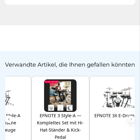
Verwandte Artikel, die Ihnen gefallen könnten
3 Style-A
EFNOTE 3 Style-A —
EFNOTE 3X E-Drum-S
ronische
Komplettes Set mit Hi-
agzeuge
Hat-Ständer & Kick-
Pedal