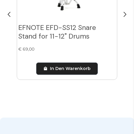
EFNOTE EFD-SS12 Snare
Zil
Stand for 11-12" Drums
Cy
€ 69,00
€ 38
In Den Warenkorb