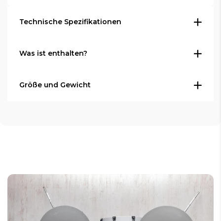
Technische Spezifikationen
Eigenschaften:
Was ist enthalten?
E-Drum Modul EFNOTE 3
Inhalt:
3-Zonen 360 Grad spielbare Becken
Größe und Gewicht
Touchscreen LCD-Display
1x Mesh Head Kick Pad 12"
16 voreingestellte Drum-Sets
Gesamtgewicht: 36 Kg
1x Triple Zone Mesh Head Snare Pad 12"
34 Benutzer-Drum-Sets
Abmessungen: passt auf einen 150 x 130 cm
2x Dual Zone Mesh Head Tom Pad 10"
Teppich
111 mehrschichtige Stereo-Samples
1x Dual Zone Mesh Head Tom Pad 12"
50 speicherbare Benutzer-
1x Dual Zone Hi-Hat Pad 12"
Instrumentenbibliotheken
2x Triple Zone Crash Pad 14"
Metronom, Onboard-Aufnahme,
1x Triple Zone Ride Pad 16"
Rhythmusbox
1x Snare-Ständer
Integriertes USB-Audio-Interface (8
3x Lamba-Ständer inkl. aller Halter
Out/2 In)