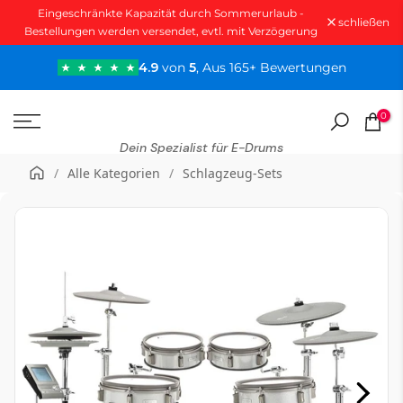
Eingeschränkte Kapazität durch Sommerurlaub -
Zum
schließen
Bestellungen werden versendet, evtl. mit Verzögerung
Inhalt
springen
4.9
von
5
, Aus 165+ Bewertungen
0
Dein Spezialist für E-Drums
/
Alle Kategorien
/
Schlagzeug-Sets