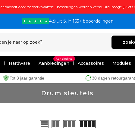
capaciteit door zomervakantie - bestellingen worden verstuurd, mogelijk iets
4.9
uit
5
, in 165+ beoordelingen
zoek
Aanbieding
s
Hardware
Aanbiedingen
Accessoires
Modules
Tot 3 jaar garantie
30 dagen retourgarant
Drum sleutels