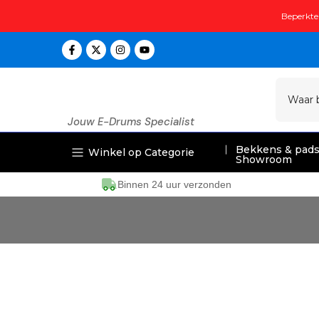
Doorgaan
Beperkte 
naar
artikel
Jouw E-Drums Specialist
Bekkens & pad
Winkel op Categorie
Showroom
Binnen 24 uur verzonden