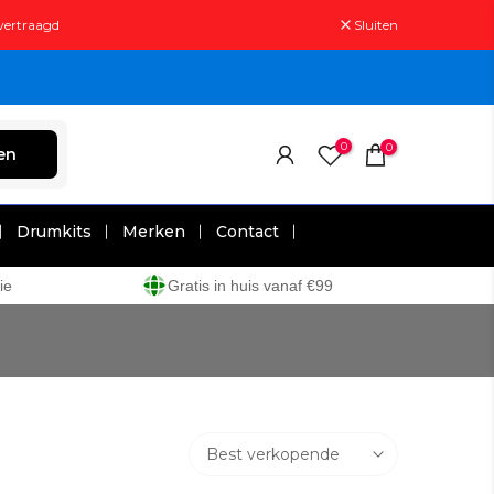
 vertraagd
Sluiten
0
0
en
Drumkits
Merken
Contact
ie
Gratis in huis vanaf €99
Best verkopende