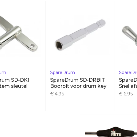
rum
SpareDrum
SpareD
rum SD-DK1
SpareDrum SD-DRBIT
Spare
tem sleutel
Boorbit voor drum key
Snel af
€ 4,95
€ 6,95