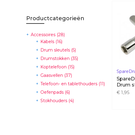
Productcategorieën
Accessoires
(28)
Kabels
(16)
Drum sleutels
(5)
Drumstokken
(35)
Koptelefoon
(15)
SpareD
Gaasvellen
(37)
SpareD
Telefoon- en tablethouders
(11)
Drum s
Oefenpads
(6)
€ 1,95
Stokhouders
(4)
Triggers
(3)
Bekkens
(0)
E-bekkens
(71)