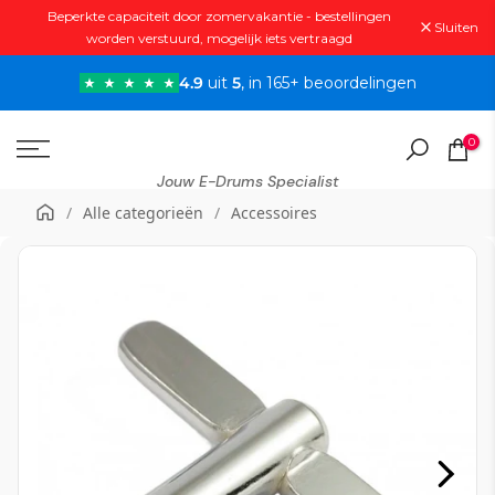
Beperkte capaciteit door zomervakantie - bestellingen
Doorgaan
Sluiten
worden verstuurd, mogelijk iets vertraagd
naar
artikel
4.9
uit
5
, in 165+ beoordelingen
0
Jouw E-Drums Specialist
/
Alle categorieën
/
Accessoires