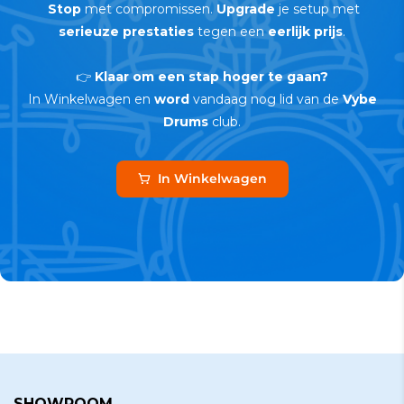
Stop
met compromissen.
Upgrade
je setup met
serieuze prestaties
tegen een
eerlijk prijs
.
👉
Klaar om een stap hoger te gaan?
In Winkelwagen en
word
vandaag nog lid van de
Vybe
Drums
club.
In Winkelwagen
SHOWROOM