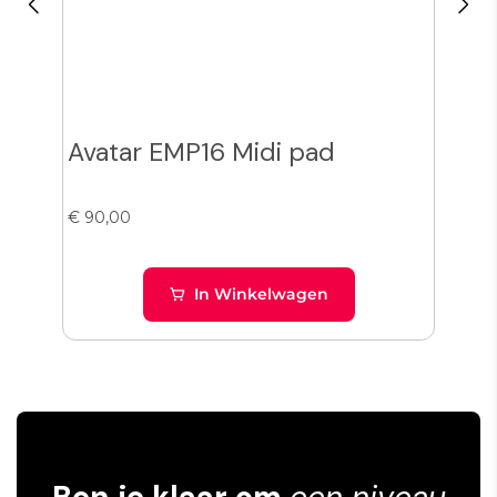
Ava
Avatar EMP16 Midi pad
Sa
€ 90,00
€ 29
In Winkelwagen