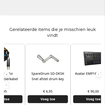
Gerelateerde items die je misschien leuk
vindt
on Audio
SpareDrum SD-DKSK
Avatar EMP16 Midi
plitserkabel
Snel afstel drum key
 
r
 6,95
€ 6,95
€ 90,00
eg toe
Voeg toe
Voeg toe