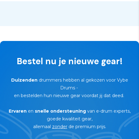
✅
Tot 3 jaar garantie
— afhankelijk van merk &
product
🔄
30 dagen proefperiode — risicovrij
retourneren
Bestel nu je nieuwe gear!
Duizenden
drummers hebben al gekozen voor Vybe
Drums
-
en bestelden hun nieuwe gear voordat jij dat deed.
Ervaren
en
snelle ondersteuning
van e-drum experts,
goede kwaliteit gear,
allemaal
zonder
de premium prijs.