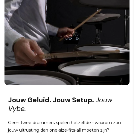
Jouw Geluid. Jouw Setup.
Jouw
Vybe.
Geen twee drummers spelen hetzelfde - waarom zou
jouw uitrusting dan one-size-fits-all moeten zijn?