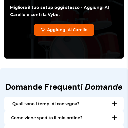
Migliora il tuo setup oggi stesso - Aggiungi Al
Carello e senti la Vybe.
Aggiungi Al Carello
Domande Frequenti
Domande
Quali sono i tempi di consegna?
Tutti gli articoli disponibili in magazzino vengono
Come viene spedito il mio ordine?
spediti entro 24 ore. A seconda del paese, la