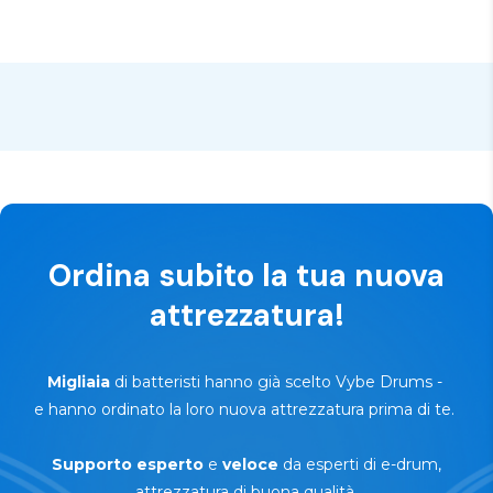
✅
Garanzia fino a 3 anni
— a seconda di marchio e
prodotto
🔄
Prova di 30 giorni — reso senza rischi
Ordina subito la tua nuova
attrezzatura!
Migliaia
di batteristi hanno già scelto Vybe Drums
-
e hanno ordinato la loro nuova attrezzatura prima di te.
Supporto
esperto
e
veloce
da esperti di e-drum,
attrezzatura di buona qualità,