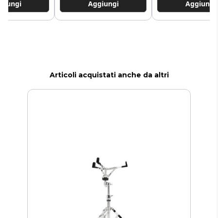
giungi
Aggiungi
Aggiungi
Articoli acquistati anche da altri