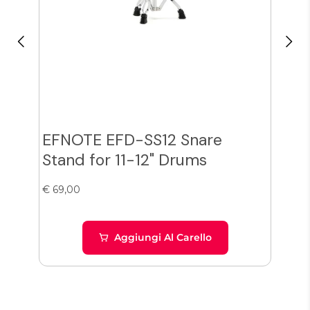
EFNOTE EFD-SS12 Snare
Zil
Stand for 11-12" Drums
Cy
€ 69,00
€ 38
Aggiungi Al Carello