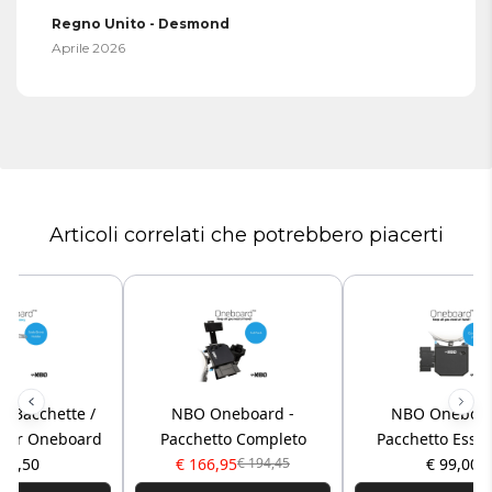
Regno Unito - Desmond
Aprile 2026
Articoli correlati che potrebbero piacerti
a Bacchette /
NBO Oneboard -
NBO Oneboar
 per Oneboard
Pacchetto Completo
Pacchetto Essen
 27,50
€ 166,95
€ 99,00
€ 194,45