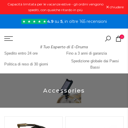
Capacità limitata per le vacanze estive - gli ordini vengono
Vai
chiudere
spediti, con qualche ritardo in più
al
contenuto
4.9
su
5
, in oltre 165 recensioni
0
Il Tuo Esperto di E-Drums
Spedito entro 24 ore
Fino a 3 anni di garanzia
Spedizione globale dai Paesi
Politica di reso di 30 giorni
Bassi
Accessories