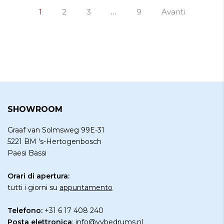
1
2
3
…
9
Avanti
SHOWROOM
Graaf van Solmsweg 99E-31
5221 BM 's-Hertogenbosch
Paesi Bassi
Orari di apertura:
tutti i giorni su
appuntamento
Telefono:
+31 6 17 408 240
Posta elettronica
:
info@vybedrums.nl