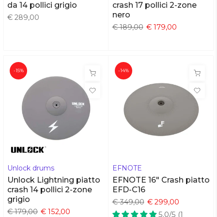
da 14 pollici grigio
crash 17 pollici 2-zone
nero
€ 289,00
€ 189,00
€ 179,00
-15%
-14%
Unlock drums
EFNOTE
Unlock Lightning piatto
EFNOTE 16" Crash piatto
crash 14 pollici 2-zone
EFD-C16
grigio
€ 349,00
€ 299,00
€ 179,00
€ 152,00
5.0/5 (1