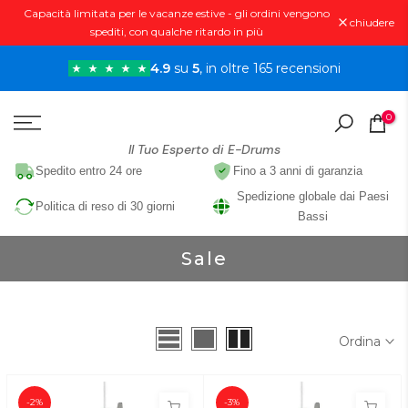
Capacità limitata per le vacanze estive - gli ordini vengono
Vai
chiudere
spediti, con qualche ritardo in più
al
contenuto
4.9
su
5
, in oltre 165 recensioni
0
Il Tuo Esperto di E-Drums
Spedito entro 24 ore
Fino a 3 anni di garanzia
Spedizione globale dai Paesi
Politica di reso di 30 giorni
Bassi
Sale
Ordina
-2%
-3%