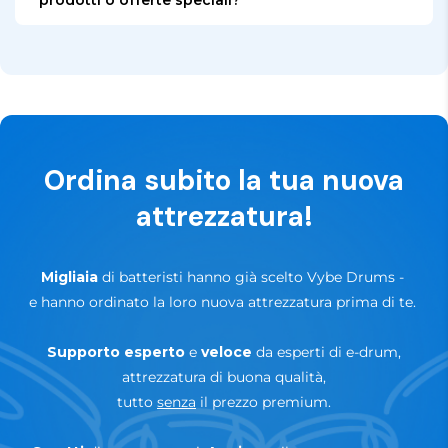
applicata una garanzia estesa
fino a 3 anni
.
Iscriviti alla nostra newsletter o seguici sui nostri
canali social come Facebook e Instagram per
Inoltre, hai
30 giorni per provarlo
— se non è
aggiornamenti, novità e offerte speciali.
adatto al tuo setup, puoi restituirlo senza problemi
entro questo periodo.
Ordina subito la tua nuova
✅
Garanzia fino a 3 anni
— a seconda di marchio e
prodotto
attrezzatura!
🔄
Prova di 30 giorni — reso senza rischi
Migliaia
di batteristi hanno già scelto Vybe Drums
-
e hanno ordinato la loro nuova attrezzatura prima di te.
Supporto
esperto
e
veloce
da esperti di e-drum,
attrezzatura di buona qualità,
tutto
senza
il prezzo premium.