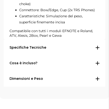
choke)
Connettore: Bow/Edge, Cup (2x TRS Phones)
Caratteristiche: Simulazione del peso,
superficie finemente incisa
Compatibile con tutti i moduli EFNOTE e Roland,
ATV, Alesis, 2Box, Pearl
e Gewa
Specifiche Tecniche
Cosa è incluso?
Tipo: Pad cymbal elettronico
Modello: EFD-C14
Dimensione: 14" (35 cm)
Dimensioni e Peso
1x EFNOTE EFD-C14 pad cymbal
Colore: Grigio caldo
elettronico da 14"
Uso: Crash cymbal / mini-China cymbal
Diametro: 14" (35 cm)
Cavo Trigger e supporto per cymbal non
Zone: 3 (arco / bordo / cup)
inclusi.
Colore: Grigio caldo
Sensore: Multi-sensore, rilevamento