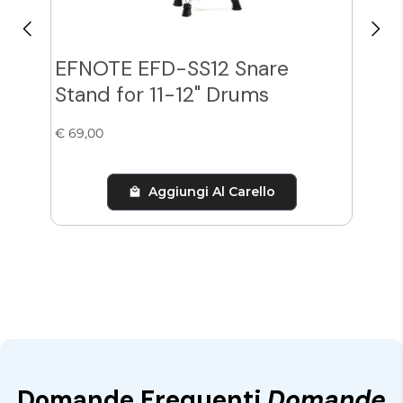
EFNOTE EFD-SS12 Snare
Zil
Stand for 11-12" Drums
Cy
€ 69,00
€ 38
Aggiungi Al Carello
Domande Frequenti
Domande