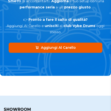
Smetti
di accontentarti.
Aggiorna
il tuo setup con una
performance seria
a un
prezzo giusto
.
👉
Pronto a fare il salto di qualità?
Aggiungi Al Carello e
unisciti
al
club Vybe Drums
oggi
stesso.
Aggiungi Al Carello
SHOWROOM