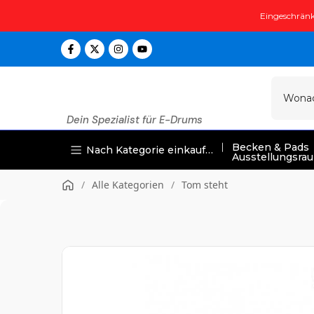
Zum
Eingeschränk
Inhalt
springen
Dein Spezialist für E-Drums
Becken & Pads
Nach Kategorie einkaufen
Ausstellungsra
/
Alle Kategorien
/
Tom steht