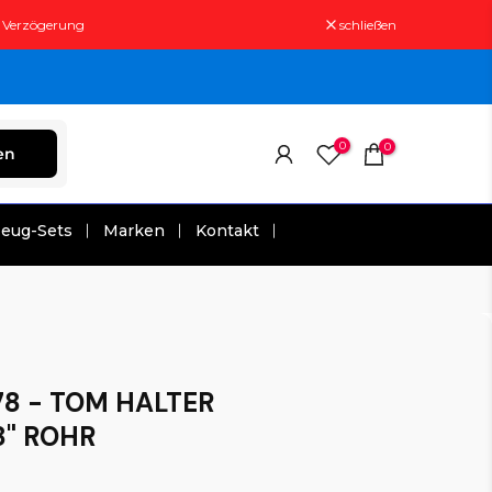
t Verzögerung
schließen
0
0
en
zeug-Sets
Marken
Kontakt
8 - TOM HALTER
8" ROHR