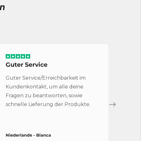
en
Guter Service
Serv
Guter Service/Erreichbarkeit im
Sehr 
Kundenkontakt, um alle deine
für 
Fragen zu beantworten, sowie
Bruc
schnelle Lieferung der Produkte.
Servi
Niederlande - Bianca
Spani