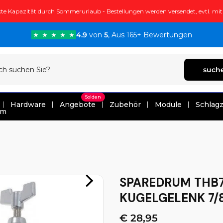
te Kapazität durch Sommerurlaub - Bestellungen werden versendet, evtl. mi
4.9
von
5
, Aus 165+ Bewertungen
such
Solden
Hardware
Angebote
Zubehör
Module
Schlag
um
SPAREDRUM THB7
KUGELGELENK 7/
€ 28,95