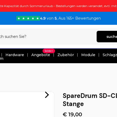
te Kapazität durch Sommerurlaub - Bestellungen werden versendet, evtl. mi
4.9
von
5
, Aus 165+ Bewertungen
such
Solden
Hardware
Angebote
Zubehör
Module
Schlag
um
SpareDrum SD-C
Stange
€ 19,00