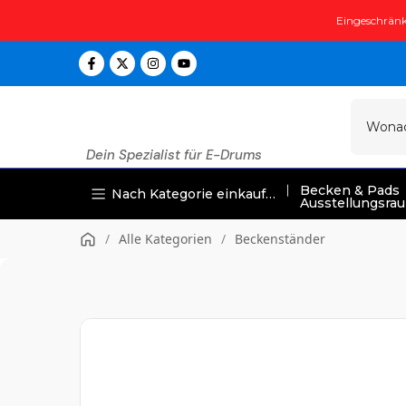
Zum
Eingeschränk
Inhalt
springen
Dein Spezialist für E-Drums
Becken & Pads
Nach Kategorie einkaufen
Ausstellungsra
/
Alle Kategorien
/
Beckenständer