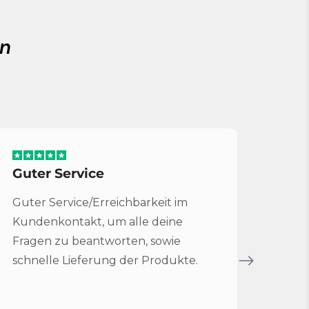
en
Guter Service
Serv
Guter Service/Erreichbarkeit im
Sehr 
Kundenkontakt, um alle deine
für 
Fragen zu beantworten, sowie
Bruc
schnelle Lieferung der Produkte.
Servi