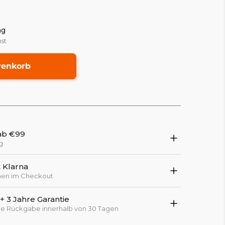
ag
st
renkorb
ab €99
g
 Klarna
onen im Checkout
 3 Jahre Garantie
che Rückgabe innerhalb von 30 Tagen