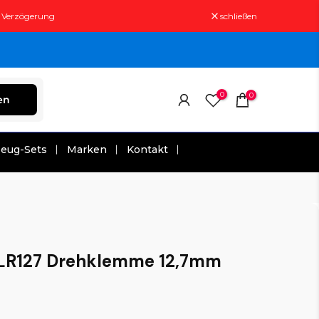
t Verzögerung
schließen
0
0
en
zeug-Sets
Marken
Kontakt
LR127 Drehklemme 12,7mm