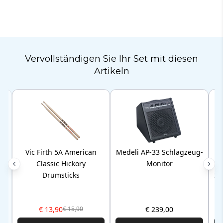
Vervollständigen Sie Ihr Set mit diesen
Artikeln
Vic Firth 5A American
Medeli AP-33 Schlagzeug-
S
Classic Hickory
Monitor
te
Drumsticks
SC
€ 13,90
€ 239,00
€ 15,90