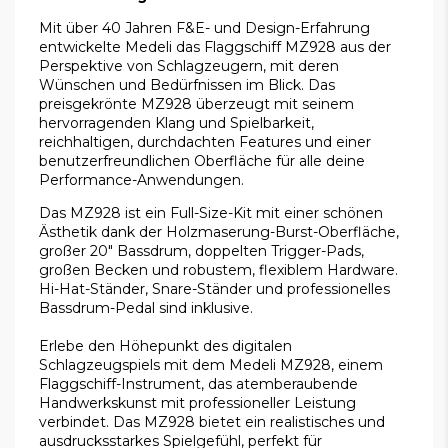
Mit über 40 Jahren F&E- und Design-Erfahrung
entwickelte Medeli das Flaggschiff MZ928 aus der
Perspektive von Schlagzeugern, mit deren
Wünschen und Bedürfnissen im Blick. Das
preisgekrönte MZ928 überzeugt mit seinem
hervorragenden Klang und Spielbarkeit,
reichhaltigen, durchdachten Features und einer
benutzerfreundlichen Oberfläche für alle deine
Performance-Anwendungen.
Das MZ928 ist ein Full-Size-Kit mit einer schönen
Ästhetik dank der Holzmaserung-Burst-Oberfläche,
großer 20" Bassdrum, doppelten Trigger-Pads,
großen Becken und robustem, flexiblem Hardware.
Hi-Hat-Ständer, Snare-Ständer und professionelles
Bassdrum-Pedal sind inklusive.
Erlebe den Höhepunkt des digitalen
Schlagzeugspiels mit dem Medeli MZ928, einem
Flaggschiff-Instrument, das atemberaubende
Handwerkskunst mit professioneller Leistung
verbindet. Das MZ928 bietet ein realistisches und
ausdrucksstarkes Spielgefühl, perfekt für