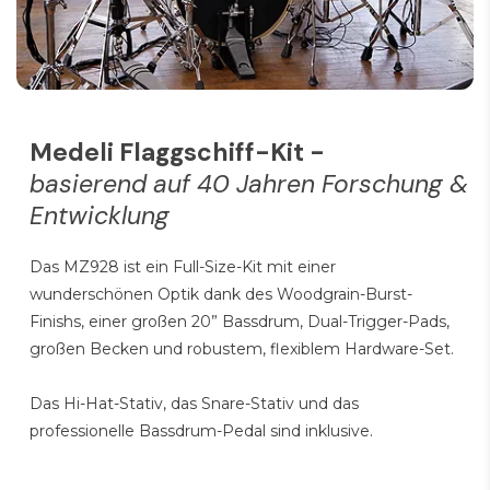
Display 3,5" (320 x 240) Color TFT LCD
Maximale Polyphonie 256
Schlagzeug-Set 55 + 45 Benutzer
Sound / Stimme 906 + Benutzer-Sample
(max. 128 MB)
Medeli Flaggschiff-Kit -
Song 120 Presets (100 MIDI + 20 Audio) +
basierend auf 40 Jahren Forschung &
2 Benutzer
Entwicklung
Effekt Kit-Effekt (Hall, EQ, Kompressor,
IFX) Trigger-Effekt (EQ, Kompressor)
Das MZ928 ist ein Full-Size-Kit mit einer
Aufnahme MIDI • Audio
wunderschönen Optik dank des Woodgrain-Burst-
Audio-Wiedergabe WAV • MP3
Finishs, einer großen 20” Bassdrum, Dual-Trigger-Pads,
Coach Leises Zählen • Beat-Check •
großen Becken und robustem, flexiblem Hardware-Set.
Change-Up
Das Hi-Hat-Stativ, das Snare-Stativ und das
Metronom Klick-Stimme • Lautstärke •
professionelle Bassdrum-Pedal sind inklusive.
Taktart • Intervall-Auswahl
Tempo 30-280