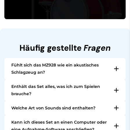
Häufig gestellte
Fragen
Fühlt sich das MZ928 wie ein akustisches
Schlagzeug an?
Ja. Mit seiner großen 20” Mesh-Bassdrum, Mesh-
Enthält das Set alles, was ich zum Spielen
Snare und Toms, einer dreizonigen Ride cymbal und
brauche?
Hi-Hat auf einem echten Ständer bietet das MZ928
Das Set enthält das Drum-Modul, Pads, Becken,
ein authentisches Spielgefühl, das einem
Welche Art von Sounds sind enthalten?
Ständer und Kabel. Du brauchst nur noch einen
akustischen Set ähnelt.
Du erhältst über 900 hochwertige Sounds, die
Drumhocker, Kopfhörer, ein Paar deiner
Kann ich dieses Set an einen Computer oder
akustische Sets, elektronische Schlagzeuge,
Lieblingsstöcke und optional einen Verstärker, um
eine Aufnahme-Software anschließen?