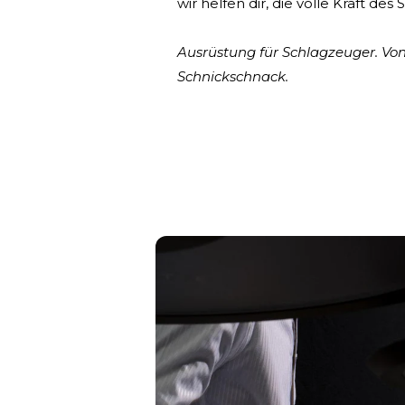
wir helfen dir, die volle Kraft des
Ausrüstung für Schlagzeuger. Vo
Schnickschnack.