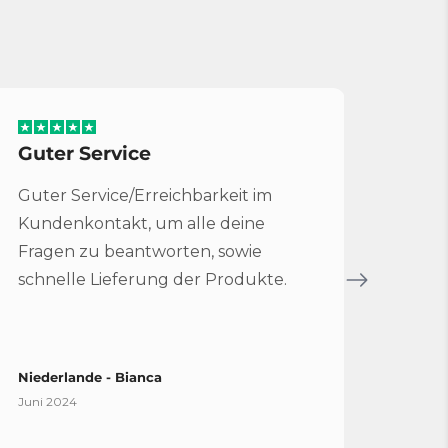
Guter Service
Serv
Guter Service/Erreichbarkeit im
Sehr 
Kundenkontakt, um alle deine
für 
Fragen zu beantworten, sowie
Bruc
schnelle Lieferung der Produkte.
Servi
Niederlande - Bianca
Spani
Juni 2024
April 