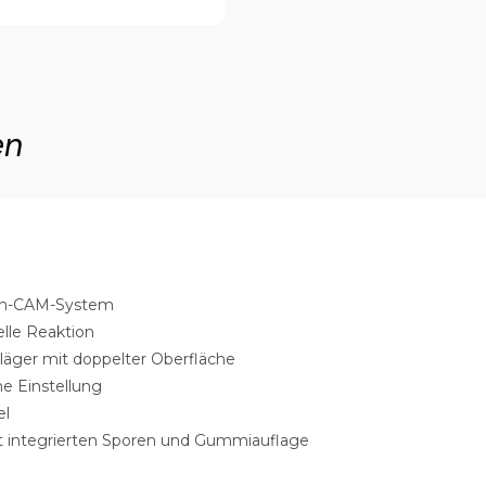
en
ten-CAM-System
nelle Reaktion
hläger mit doppelter Oberfläche
e Einstellung
el
it integrierten Sporen und Gummiauflage