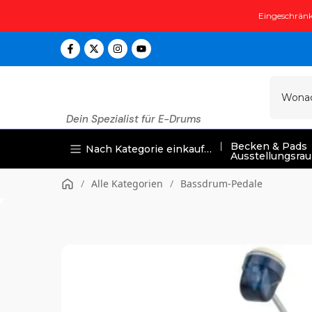
Zum
Eingeschränk
Inhalt
springen
Dein Spezialist für E-Drums
Becken & Pads
Nach Kategorie einkaufen
Ausstellungsra
/
Alle Kategorien
/
Bassdrum-Pedale