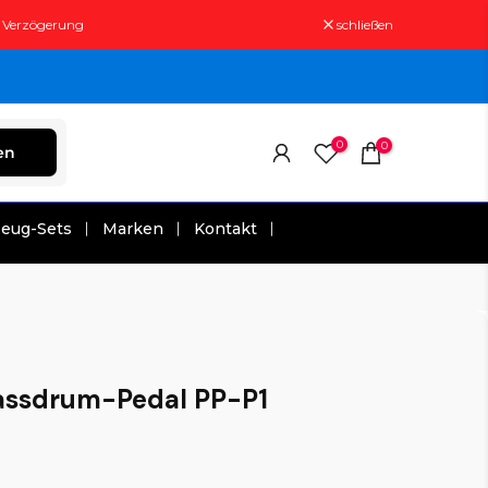
t Verzögerung
schließen
0
0
en
zeug-Sets
Marken
Kontakt
Bassdrum-Pedal PP-P1