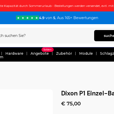
te Kapazität durch Sommerurlaub - Bestellungen werden versendet, evtl. mi
4.9
von
5
, Aus 165+ Bewertungen
such
Solden
Hardware
Angebote
Zubehör
Module
Schlag
um
Dixon P1 Einzel-
€ 75,00