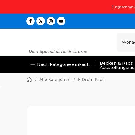
Zum
Eingeschränk
Inhalt
springen
Dein Spezialist für E-Drums
Becken & Pads
Nach Kategorie einkaufen
Ausstellungsra
/
Alle Kategorien
/
E-Drum-Pads