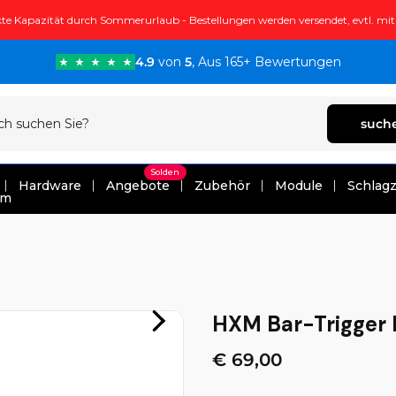
te Kapazität durch Sommerurlaub - Bestellungen werden versendet, evtl. mi
4.9
von
5
, Aus 165+ Bewertungen
such
Solden
Hardware
Angebote
Zubehör
Module
Schlag
um
HXM Bar-Trigger 
€ 69,00