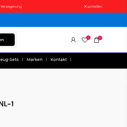
t Verzögerung
schließen
0
0
en
zeug-Sets
Marken
Kontakt
NL-1