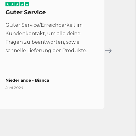
Guter Service
Serv
Guter Service/Erreichbarkeit im
Sehr 
Kundenkontakt, um alle deine
für 
Fragen zu beantworten, sowie
Bruc
schnelle Lieferung der Produkte.
Servi
Niederlande - Bianca
Spani
Juni 2024
April 