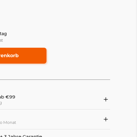
tag
st
renkorb
ab €99
g
ro Monat
 3 Jahre Garantie