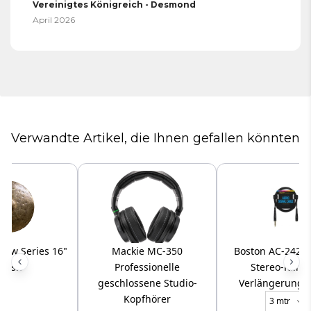
Vereinigtes Königreich - Desmond
April 2026
Verwandte Artikel, die Ihnen gefallen könnten
Raw Series 16"
Mackie MC-350
Boston AC-242 
Crash
Professionelle
Stereo-Klink
geschlossene Studio-
Verlängerungs
Kopfhörer
3 mtr