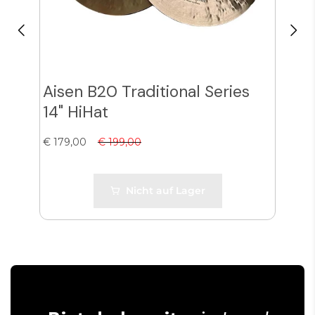
Aisen B20 Traditional Series
Ais
14" HiHat
Lau
€ 179,00
€ 199,00
€ 11
Nicht auf Lager