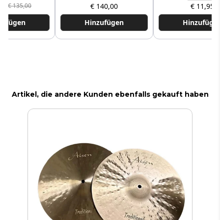
,00
€ 140,00
€ 11,95
€ 135,00
zufügen
Hinzufügen
Hinzufüge
Artikel, die andere Kunden ebenfalls gekauft haben