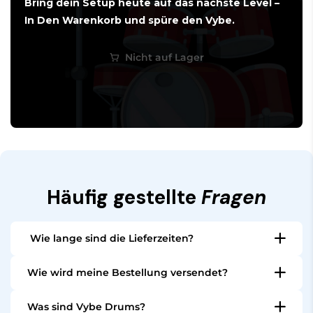
Bring dein Setup heute auf das nächste Level –
In Den Warenkorb und spüre den Vybe.
Nicht auf Lager
Häufig gestellte
Fragen
Wie lange sind die Lieferzeiten?
Alle vorrätigen Artikel werden innerhalb von 24
Wie wird meine Bestellung versendet?
Stunden versendet. Je nach Land dauert die
Alle Bestellungen werden aus unserem Lager in den
Lieferung in Europa 1 bis 5 Tage, abhängig von
Was sind Vybe Drums?