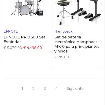
EFNOTE
Hampback
EFNOTE PRO 500 Set
Set de batería
Estándar
electrónica Hampback
MK-0 para principiantes
€ 5.079,00
€ 4.498,00
y niños
€ 219,00
1
2
3
4
Siguiente