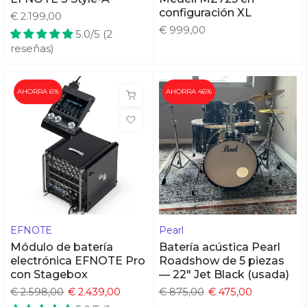
configuración XL
€ 2.199,00
€ 999,00
5.0/5 (2
reseñas)
AHORRA 6%
AHORRA 46%
EFNOTE
Pearl
Módulo de batería
Batería acústica Pearl
electrónica EFNOTE Pro
Roadshow de 5 piezas
con Stagebox
— 22" Jet Black (usada)
€ 2.598,00
€ 2.439,00
€ 875,00
€ 475,00