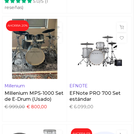
5.0/5 (1
reseñas)
AHORRA 20%
Millenium
EFNOTE
Millenium MPS-1000 Set
EFNote PRO 700 Set
de E-Drum (Usado)
estándar
€ 999,00
€ 800,00
€ 6.099,00
AHORRA 6%