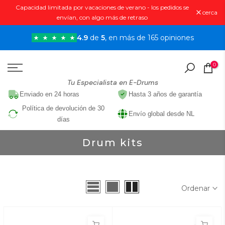
Capacidad limitada por vacaciones de verano - los pedidos se
Saltar
cerca
envían, con algo más de retraso
al
contenido
4.9
de
5
, en más de 165 opiniones
0
Tu Especialista en E-Drums
Enviado en 24 horas
Hasta 3 años de garantía
Política de devolución de 30
Envío global desde NL
días
Drum kits
Ordenar