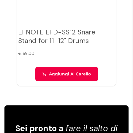
EFNOTE EFD-SS12 Snare
Zil
Stand for 11-12" Drums
Cy
€ 69,00
€ 38
Aggiungi Al Carello
Sei pronto a
fare il salto di