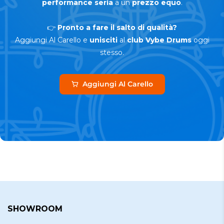
performance seria
a un
prezzo equo
.
👉
Pronto a fare il salto di qualità?
Aggiungi Al Carello e
unisciti
al
club Vybe Drums
oggi
stesso.
Aggiungi Al Carello
SHOWROOM