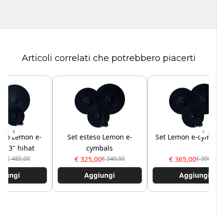
Articoli correlati che potrebbero piacerti
eto Lemon e-
Set esteso Lemon e-
Set Lemon e-cymba
- 13" hihat
cymbals
00
€ 325,00
€ 365,00
€ 485,00
€ 340,00
€ 390,0
giungi
Aggiungi
Aggiungi