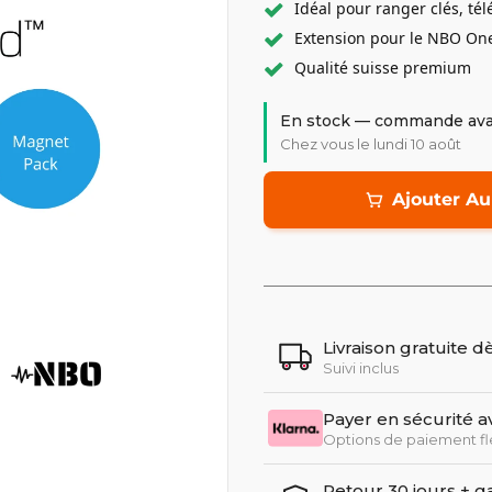
Idéal pour ranger clés, té
Extension pour le NBO On
Qualité suisse premium
En stock — commande ava
Chez vous le lundi 10 août
Ajouter Au
Livraison gratuite 
Suivi inclus
Payer en sécurité a
Options de paiement fl
Retour 30 jours + ga