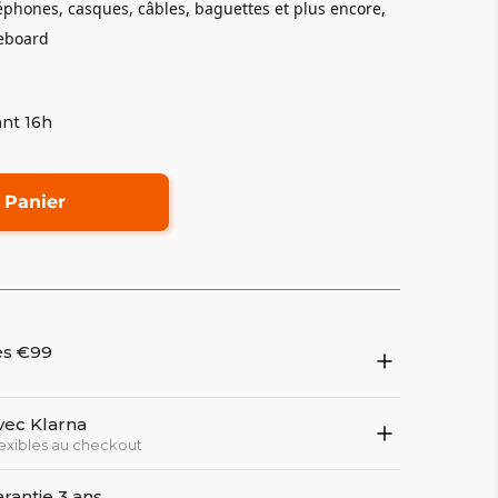
léphones, casques, câbles, baguettes et plus encore,
eboard
nt 16h
 Panier
dès €99
vec Klarna
exibles au checkout
rantie 3 ans