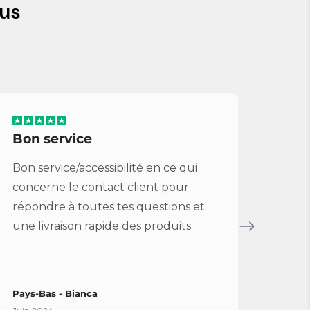
us
Bon service
Ser
parf
Bon service/accessibilité en ce qui
Très
concerne le contact client pour
parfa
répondre à toutes tes questions et
Cymb
une livraison rapide des produits.
prix.
simpl
Pays-Bas - Bianca