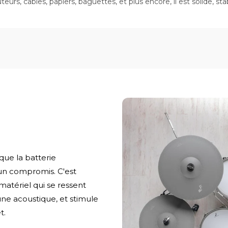
teurs, câbles, papiers, baguettes, et plus encore, il est solide, 
ue la batterie
 un compromis. C'est
atériel qui se ressent
e acoustique, et stimule
t.