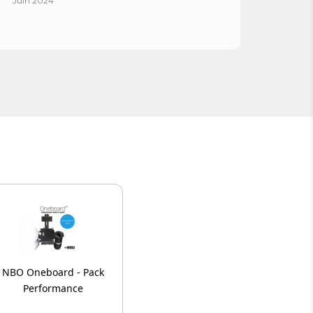
Espag
Juin 2024
Avril 
NBO Oneboard - Pack
Performance