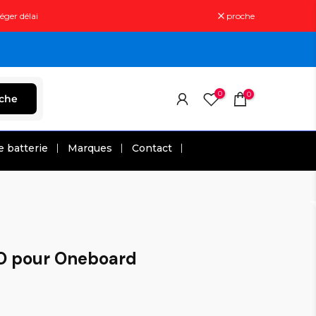
éger délai
proche
0
0
che
e batterie
Marques
Contact
O pour Oneboard