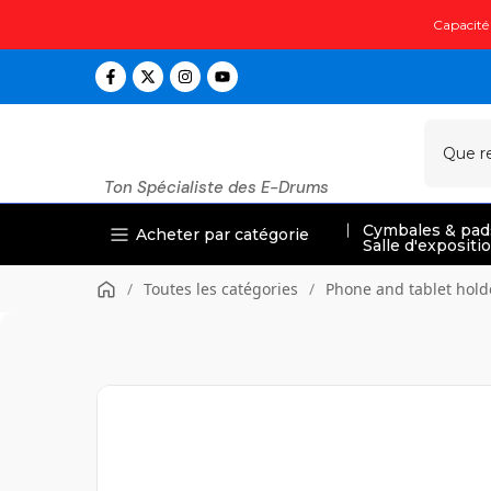
Passer
Capacité 
au
contenu
Ton Spécialiste des E-Drums
Cymbales & pad
Acheter par catégorie
Salle d'expositi
/
Toutes les catégories
/
Phone and tablet hold