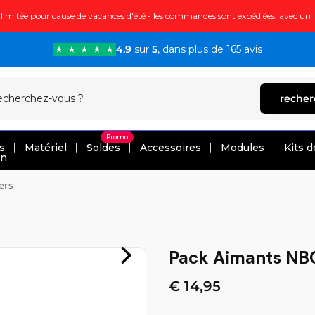
limitée pour cause de vacances d'été - les commandes sont expédiées, avec un l
4.9
sur
5
, dans plus de 165 avis
recher
Promo
s
Matériel
Soldes
Accessoires
Modules
Kits d
on
ers
Pack Aimants NB
€ 14,95