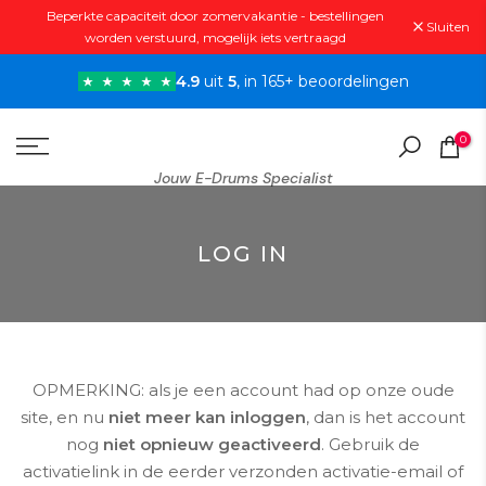
Beperkte capaciteit door zomervakantie - bestellingen
Doorgaan
Sluiten
worden verstuurd, mogelijk iets vertraagd
naar
artikel
4.9
uit
5
, in 165+ beoordelingen
0
Jouw E-Drums Specialist
LOG IN
OPMERKING: als je een account had op onze oude
site, en nu
niet meer kan inloggen
, dan is het account
nog
niet opnieuw geactiveerd
. Gebruik de
activatielink in de eerder verzonden activatie-email of