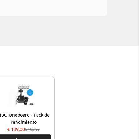
Abril 
NBO Oneboard - Pack de
rendimiento
€ 139,00
€ 163,00