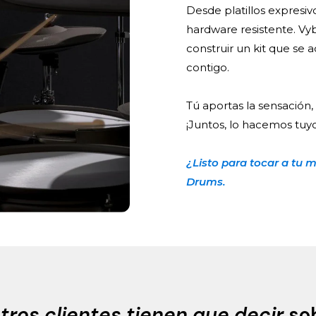
Desde platillos expresivo
hardware resistente. Vy
construir un kit que se a
contigo.
Tú aportas la sensación,
¡Juntos, lo hacemos tuyo
¿Listo para tocar a tu
Drums.
tros clientes tienen que decir
sob