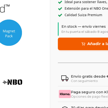
Ideal para sostener llaves,
Extensión para el NBO On
Calidad Suiza Premium
En stock — envío viernes
En tu puerta el sábado 8 ago
Añadir a l
Envío gratis desde
Con seguimiento
Paga seguro con K
Opciones de pago flexi
30 días para devolv