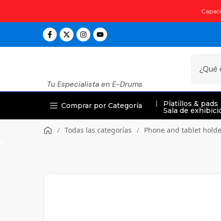
Saltar
Capacid
al
contenido
Tu Especialista en E-Drums
Platillos & pads
Comprar por Categoría
Sala de exhibici
/
Todas las categorías
/
Phone and tablet holde