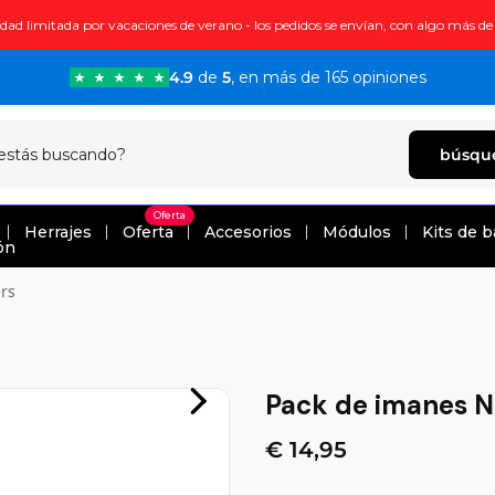
ad limitada por vacaciones de verano - los pedidos se envían, con algo más de
4.9
de
5
, en más de 165 opiniones
búsqu
Oferta
Herrajes
Oferta
Accesorios
Módulos
Kits de b
ón
rs
Pack de imanes 
€ 14,95