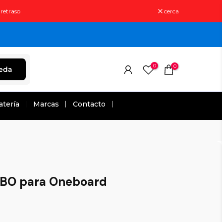
 retraso
cerca
0
0
eda
atería
Marcas
Contacto
NBO para Oneboard