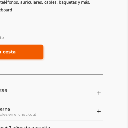
 teléfonos, auriculares, cables, baquetas y más,
eboard
sto
a cesta
 €99
larna
bles en el checkout
er + 3 años de garantía