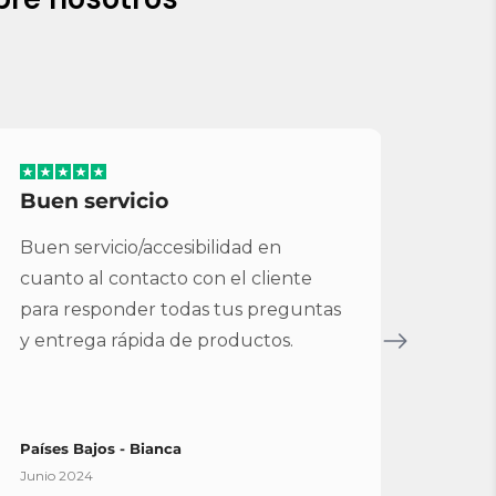
Buen servicio
Ser
per
Buen servicio/accesibilidad en
Muy 
cuanto al contacto con el cliente
perf
para responder todas tus preguntas
Rolan
y entrega rápida de productos.
serv
simp
Países Bajos - Bianca
Españ
Junio 2024