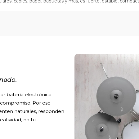
iculares, cables, papel, baquetas y más, es fuerte, estable, compa
inado.
r batería electrónica
 compromiso. Por eso
enten naturales, responden
eatividad, no tu